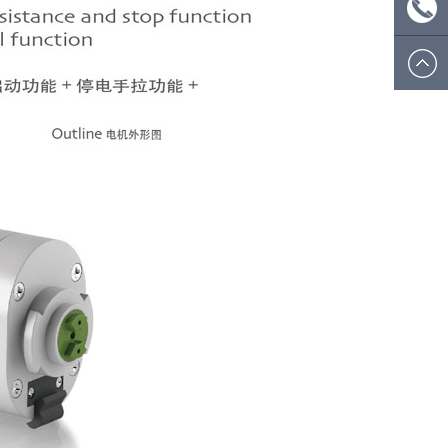
ecsion@
微信
号：
电话:
ecsionwd
0574
8908
5812