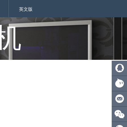
英文版
机
QQ:
4110275
旺旺：
ecsionwd
邮箱：