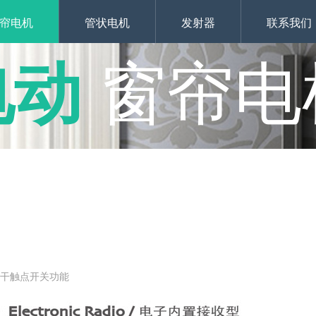
帘电机
管状电机
发射器
联系我们
电动
窗帘电
接干触点开关功能