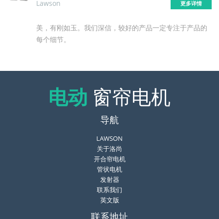
Lawson
更多详情
美，有刚如玉。我们深信，较好的产品一定专注于产品的
每个细节。
电动
窗帘电机
导航
LAWSON
关于洛尚
开合帘电机
管状电机
发射器
联系我们
英文版
联系地址