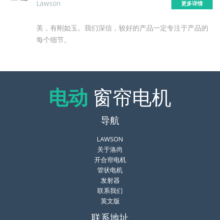
Lawson
更多详情
美，有刚如玉。我们深信，较好的产品一定专注于产品的
每个细节。
电动
窗帘电机
导航
LAWSON
关于洛尚
开合帘电机
管状电机
发射器
联系我们
英文版
联系地址