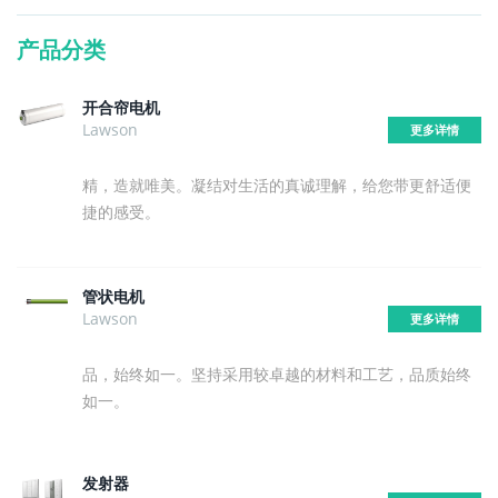
产品分类
开合帘电机
Lawson
更多详情
精，造就唯美。凝结对生活的真诚理解，给您带更舒适便
捷的感受。
管状电机
Lawson
更多详情
品，始终如一。坚持采用较卓越的材料和工艺，品质始终
如一。
发射器