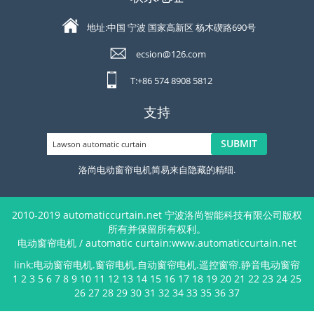
地址:中国 宁波 国家高新区 杨木碶路690号
ecsion@126.com
T:+86 574 8908 5812
支持
洛尚电动窗帘电机简易来自隐藏的精细.
2010-2019 automaticcurtain.net 宁波洛尚智能科技有限公司版权
所有并保留所有权利。
电动窗帘电机
/
automatic curtain
:www.automaticcurtain.net
link:
电动窗帘电机
.
窗帘电机
.
自动窗帘电机
.
遥控窗帘
.
静音电动窗帘
1
2
3
5
6
7
8
9
10
11
12
13
14
15
16
17
18
19
20
21
22
23
24
25
26
27
28
29
30
31
32
34
33
35
36
37