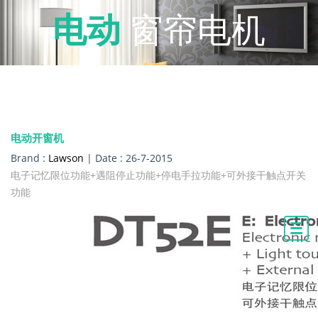
电动
窗帘电机
电动开窗机
Brand :
Lawson
| Date : 26-7-2015
电子记忆限位功能+遇阻停止功能+停电手拉功能+可外接干触点开关
功能