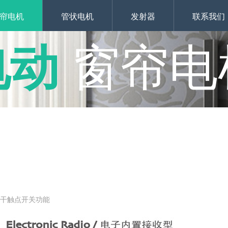
帘电机
管状电机
发射器
联系我们
电动
窗帘电
接干触点开关功能