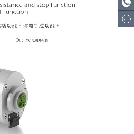
ecsion@
微信
号：
电话:
ecsionwd
0574
8908
5812