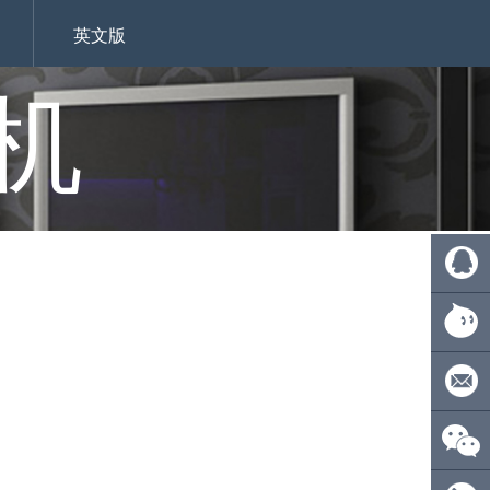
英文版
机
QQ:
4110275
旺旺：
ecsionwd
邮箱：