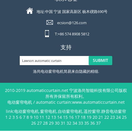
地址:中国 宁波 国家高新区 杨木碶路690号
ecsion@126.com
T:+86 574 8908 5812
支持
洛尚电动窗帘电机简易来自隐藏的精细.
2010-2019 automaticcurtain.net 宁波洛尚智能科技有限公司版权
所有并保留所有权利。
电动窗帘电机
/
automatic curtain
:www.automaticcurtain.net
link:
电动窗帘电机
.
窗帘电机
.
自动窗帘电机
.
遥控窗帘
.
静音电动窗帘
1
2
3
5
6
7
8
9
10
11
12
13
14
15
16
17
18
19
20
21
22
23
24
25
26
27
28
29
30
31
32
34
33
35
36
37