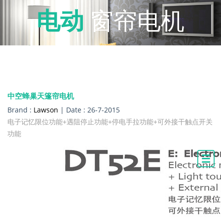
电动
窗帘电机
中空蜂巢天篷帘电机
Brand :
Lawson
| Date : 26-7-2015
电子记忆限位功能+遇阻停止功能+停电手拉功能+可外接干触点开关
功能