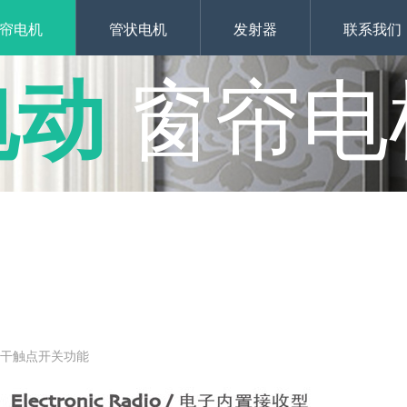
帘电机
管状电机
发射器
联系我们
电动
窗帘电
接干触点开关功能