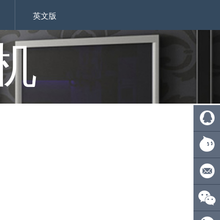
英文版
机
QQ:
4110275
旺旺：
ecsionwd
邮箱：