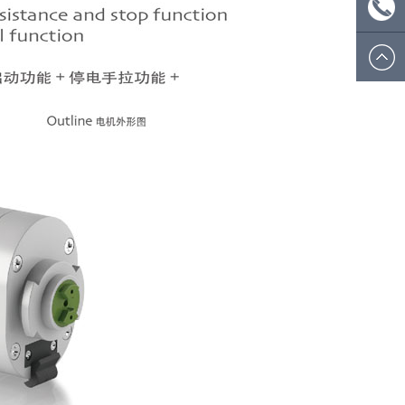
ecsion@
微信
号：
电话:
ecsionwd
0574
8908
5812