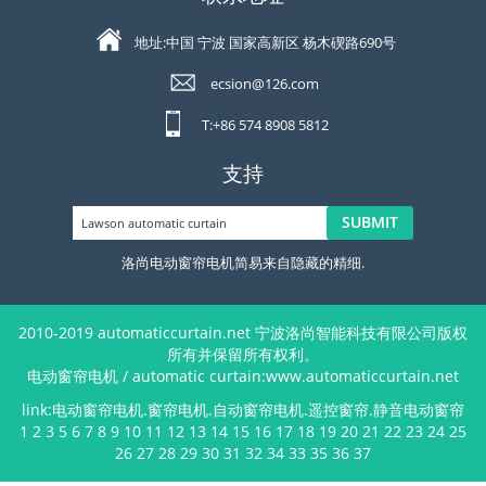
地址:中国 宁波 国家高新区 杨木碶路690号
ecsion@126.com
T:+86 574 8908 5812
支持
洛尚电动窗帘电机简易来自隐藏的精细.
2010-2019 automaticcurtain.net 宁波洛尚智能科技有限公司版权
所有并保留所有权利。
电动窗帘电机
/
automatic curtain
:www.automaticcurtain.net
link:
电动窗帘电机
.
窗帘电机
.
自动窗帘电机
.
遥控窗帘
.
静音电动窗帘
1
2
3
5
6
7
8
9
10
11
12
13
14
15
16
17
18
19
20
21
22
23
24
25
26
27
28
29
30
31
32
34
33
35
36
37