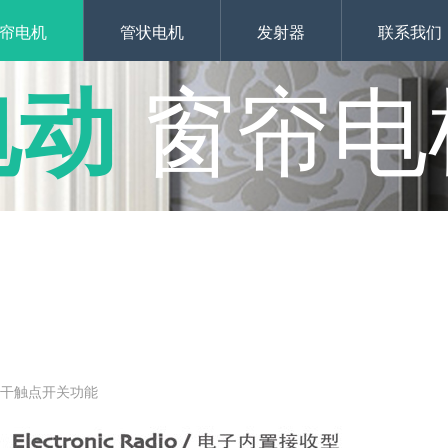
帘电机
管状电机
发射器
联系我们
电动
窗帘电
接干触点开关功能