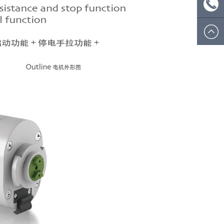
ecsion@
微信
号：
电话:
ecsionwd
0574
8908
5812