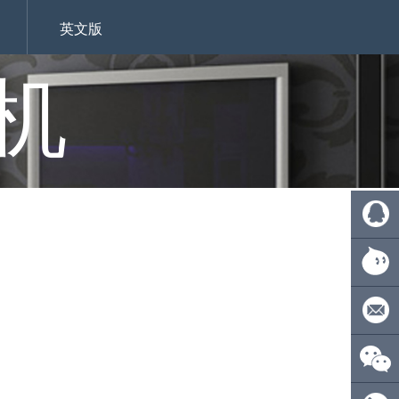
英文版
机
QQ:
4110275
旺旺：
ecsionwd
邮箱：