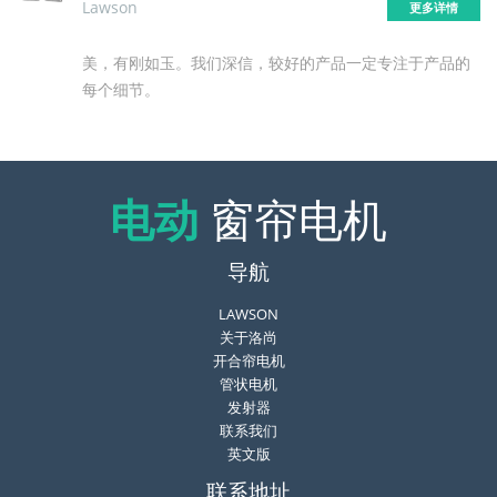
Lawson
更多详情
美，有刚如玉。我们深信，较好的产品一定专注于产品的
每个细节。
电动
窗帘电机
导航
LAWSON
关于洛尚
开合帘电机
管状电机
发射器
联系我们
英文版
联系地址