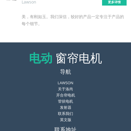
Lawson
更多详情
美，有刚如玉。我们深信，较好的产品一定专注于产品的
每个细节。
电动
窗帘电机
导航
LAWSON
关于洛尚
开合帘电机
管状电机
发射器
联系我们
英文版
联系地址