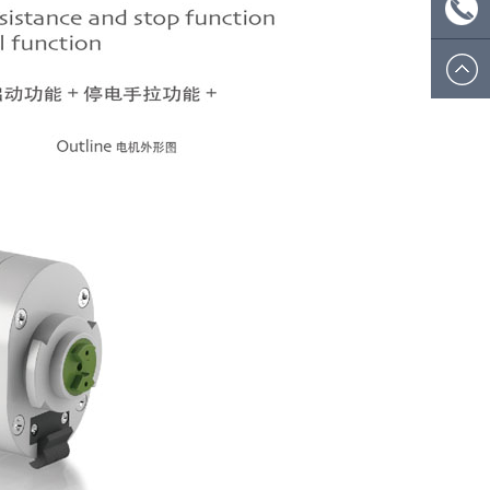
ecsion@
微信
号：
电话:
ecsionwd
0574
8908
5812