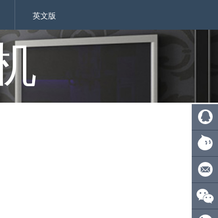
英文版
机
QQ:
4110275
旺旺：
ecsionwd
邮箱：