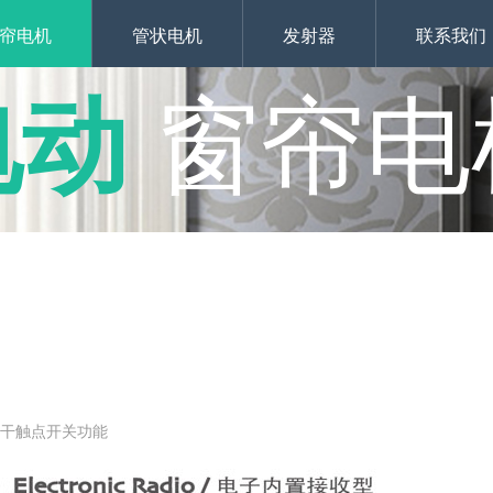
帘电机
管状电机
发射器
联系我们
电动
窗帘电
接干触点开关功能