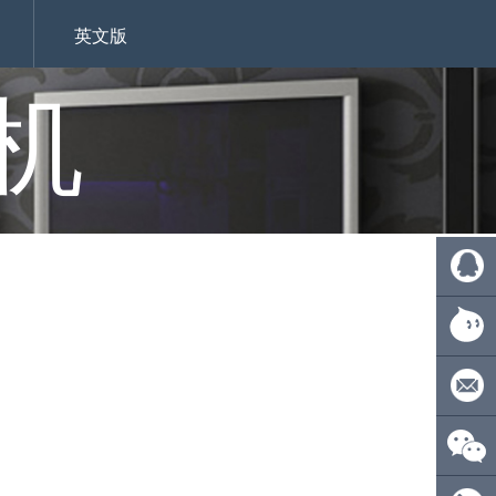
英文版
机
QQ:
4110275
旺旺：
ecsionwd
邮箱：