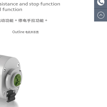
ecsion@
微信
号：
电话:
ecsionwd
0574
8908
5812