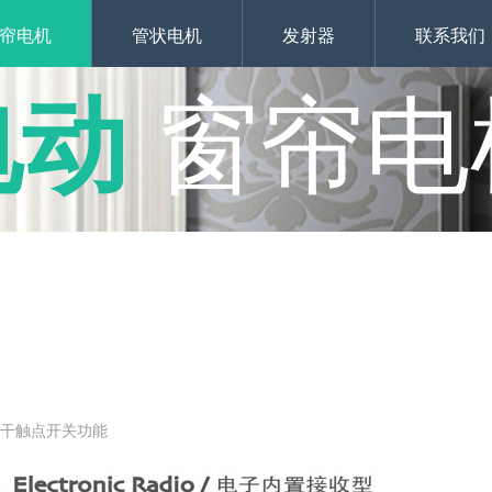
帘电机
管状电机
发射器
联系我们
电动
窗帘电
接干触点开关功能