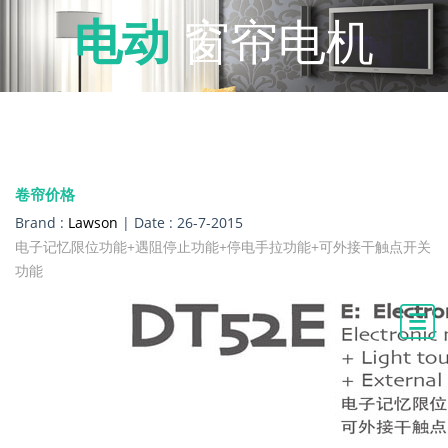
电动
窗帘电机
卷帘价格
Brand :
Lawson
| Date : 26-7-2015
电子记忆限位功能+遇阻停止功能+停电手拉功能+可外接干触点开关
功能