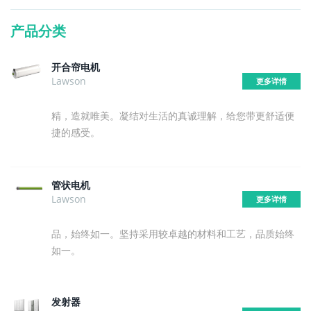
产品分类
开合帘电机
Lawson
更多详情
精，造就唯美。凝结对生活的真诚理解，给您带更舒适便
捷的感受。
管状电机
Lawson
更多详情
品，始终如一。坚持采用较卓越的材料和工艺，品质始终
如一。
发射器