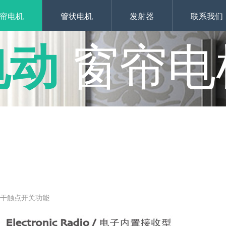
帘电机
管状电机
发射器
联系我们
电动
窗帘电
接干触点开关功能