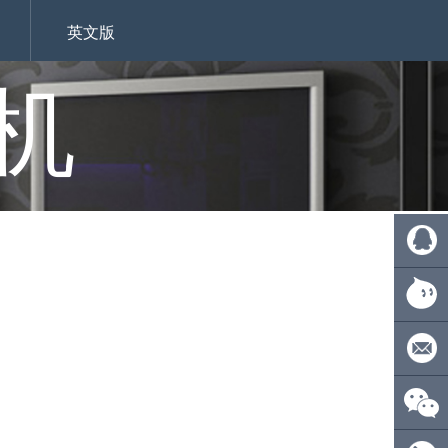
英文版
机
QQ:
4110275
旺旺：
ecsionwd
邮箱：