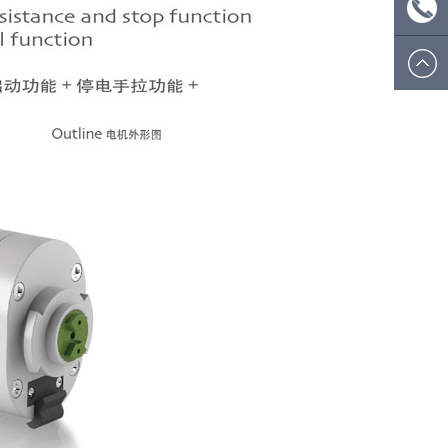
ecsion@
微信
号：
电话:
ecsionwd
0574
8908
5812