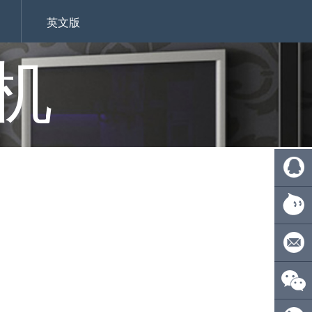
英文版
机
QQ:
4110275
旺旺：
ecsionwd
邮箱：