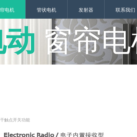
帘电机
管状电机
发射器
联系我们
电动
窗帘电
接干触点开关功能