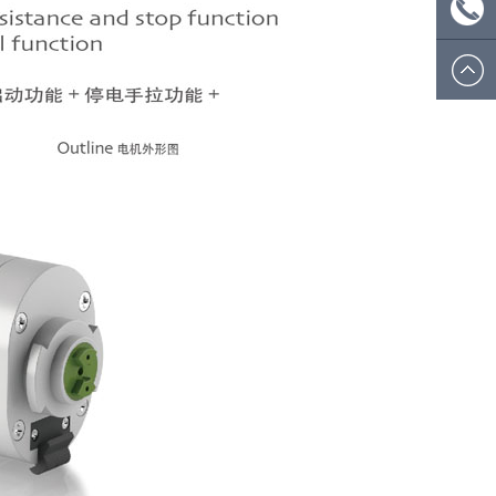
ecsion@
微信
号：
电话:
ecsionwd
0574
8908
5812