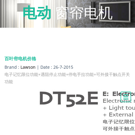
电动
窗帘电机
百叶帘电机价格
Brand :
Lawson
| Date : 26-7-2015
电子记忆限位功能+遇阻停止功能+停电手拉功能+可外接干触点开关
功能