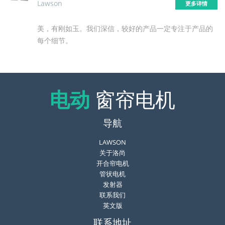
Lawson
更多详情
美，有刚如玉。我们深信，较好的产品一定专注于产品的
每个细节。
电动
窗帘电机
导航
LAWSON
关于洛尚
开合帘电机
管状电机
发射器
联系我们
英文版
联系地址